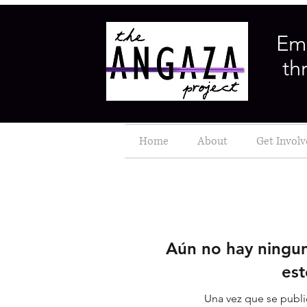
Em
th
Home
About
Get Invol
Aún no hay ningun
est
Una vez que se publiq