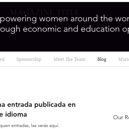
MAGAZINE TITLE
powering women around the wor
rough economic and education o
ved
Sponsorship
Meet The Team
Blog
Mari
a entrada publicada en
e idioma
Our R
uen entradas, las verás aquí.