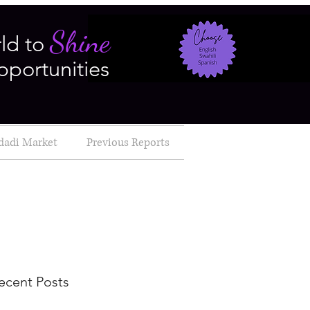
Shine
ld to
pportunities
dadi Market
Previous Reports
ecent Posts